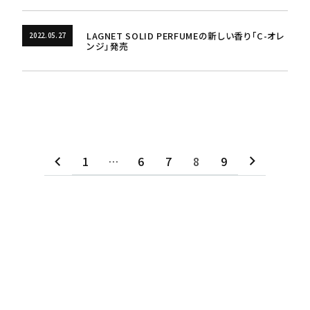
LAGNET SOLID PERFUMEの新しい香り「C-オレ
2022.05.27
ンジ」発売
1
…
6
7
8
9